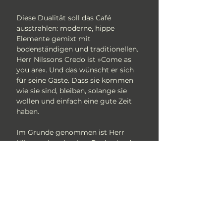
Diese Dualität soll das Café
ausstrahlen: moderne, hippe
Elemente gemixt mit
bodenständigen und traditionellen.
Herr Nilssons Credo ist »Come as
you are«. Und das wünscht er sich
für seine Gäste. Dass sie kommen
wie sie sind, bleiben, solange sie
wollen und einfach eine gute Zeit
haben.
Im Grunde genommen ist Herr
Nilsson also ein nicer Dude, der das
Kind in sich nicht verloren hat und
seinem zweiten Motto: »Lass das
Kind in dir raus, bis deine Kinder auf
ihre Kinder aufpassen«, treu bleibt.