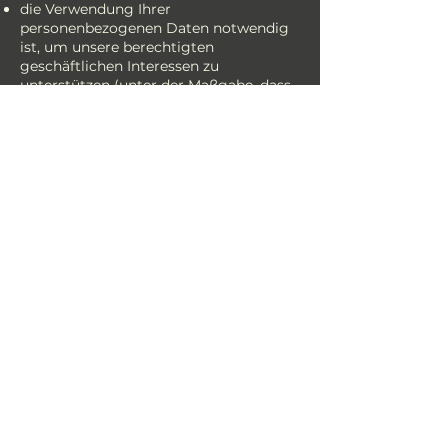
die Verwendung Ihrer
personenbezogenen Daten notwendig
ist, um unsere berechtigten
geschäftlichen Interessen zu
unterstützen (unter der Maßgabe, dass
dies jederzeit in einer Weise erfolgt, die
verhältnismäßig ist und Ihre
Datenschutzrechte respektiert).
Als EU-Ansässiger können Sie:
eine Bestätigung darüber verlangen, ob
personenbezogene Daten verarbeitet
werden, die Sie betreffen, oder nicht,
und Zugriff auf Ihre gespeicherten
personenbezogenen Daten sowie auf
bestimmte Zusatzinformationen
anfordern;
den Erhalt von personenbezogenen
Daten, die Sie uns bereitgestellt haben,
in einem strukturierten, gängigen und
maschinenlesbaren Format verlangen;
die Berichtigung lhrer
personenbezogenen Daten verlangen,