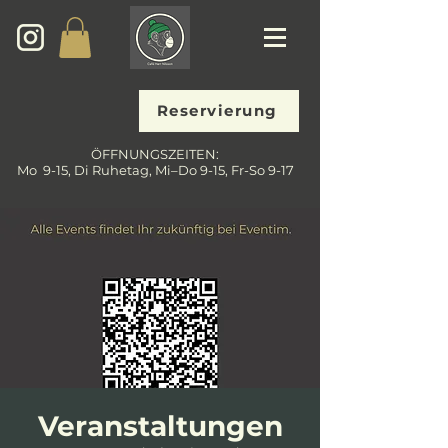
Reservierung
ÖFFNUNGSZEITEN:
Mo 9-15, Di Ruhetag, Mi–Do 9-15, Fr-So 9-17
Veranstaltungen